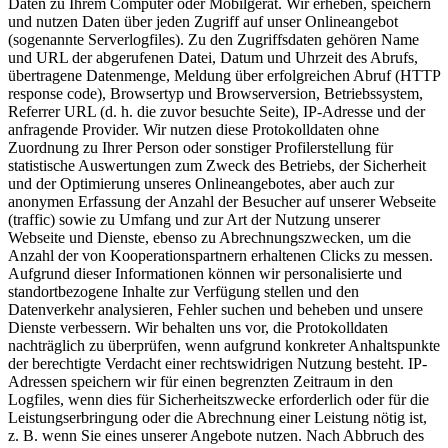
Daten zu Ihrem Computer oder Mobilgerät. Wir erheben, speichern
und nutzen Daten über jeden Zugriff auf unser Onlineangebot
(sogenannte Serverlogfiles). Zu den Zugriffsdaten gehören Name
und URL der abgerufenen Datei, Datum und Uhrzeit des Abrufs,
übertragene Datenmenge, Meldung über erfolgreichen Abruf (HTTP
response code), Browsertyp und Browserversion, Betriebssystem,
Referrer URL (d. h. die zuvor besuchte Seite), IP-Adresse und der
anfragende Provider. Wir nutzen diese Protokolldaten ohne
Zuordnung zu Ihrer Person oder sonstiger Profilerstellung für
statistische Auswertungen zum Zweck des Betriebs, der Sicherheit
und der Optimierung unseres Onlineangebotes, aber auch zur
anonymen Erfassung der Anzahl der Besucher auf unserer Webseite
(traffic) sowie zu Umfang und zur Art der Nutzung unserer
Webseite und Dienste, ebenso zu Abrechnungszwecken, um die
Anzahl der von Kooperationspartnern erhaltenen Clicks zu messen.
Aufgrund dieser Informationen können wir personalisierte und
standortbezogene Inhalte zur Verfügung stellen und den
Datenverkehr analysieren, Fehler suchen und beheben und unsere
Dienste verbessern. Wir behalten uns vor, die Protokolldaten
nachträglich zu überprüfen, wenn aufgrund konkreter Anhaltspunkte
der berechtigte Verdacht einer rechtswidrigen Nutzung besteht. IP-
Adressen speichern wir für einen begrenzten Zeitraum in den
Logfiles, wenn dies für Sicherheitszwecke erforderlich oder für die
Leistungserbringung oder die Abrechnung einer Leistung nötig ist,
z. B. wenn Sie eines unserer Angebote nutzen. Nach Abbruch des